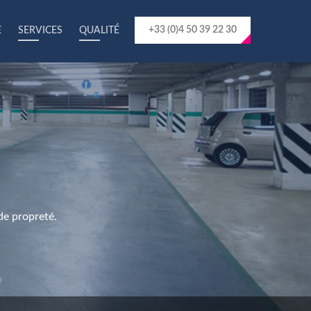
+33 (0)4 50 39 22 30
E
SERVICES
QUALITÉ
de propreté.