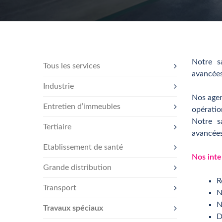
Notre sa
Tous les services
avancées
Industrie
Nos agen
Entretien d’immeubles
opératio
Notre sa
Tertiaire
avancées
Etablissement de santé
Nos inte
Grande distribution
R
Transport
N
N
Travaux spéciaux
D